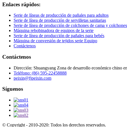
Enlaces rápidos:
Serie de líneas de producción de pañales para adultos
Serie de línea de producción de servilletas sanitarias
Serie de línea de producción de colchones de cama y colchone
Máquina rebobinadora de equipos de la serie
Serie de línea de producción de pañales para bebés
Máquina de conversión de tejidos serie Equipo
Contáctenos
Contáctenos
Dirección: Shuangyang Zona de desarrollo económico chino en 
Teléfono: (86) 595-22458888
peixin@fjpeixin.com
Síguenos
© Copyright - 2010-2020: Todos los derechos reservados.