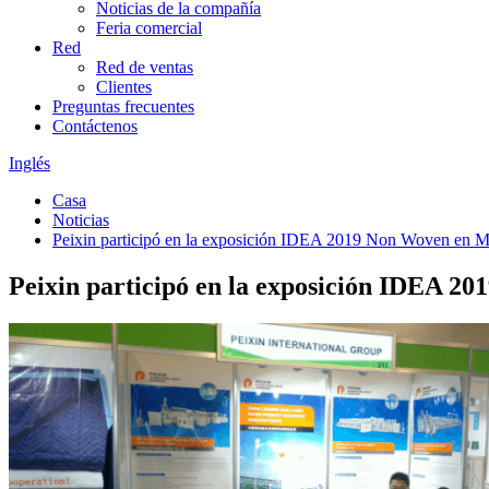
Noticias de la compañía
Feria comercial
Red
Red de ventas
Clientes
Preguntas frecuentes
Contáctenos
Inglés
Casa
Noticias
Peixin participó en la exposición IDEA 2019 Non Woven en 
Peixin participó en la exposición IDEA 2