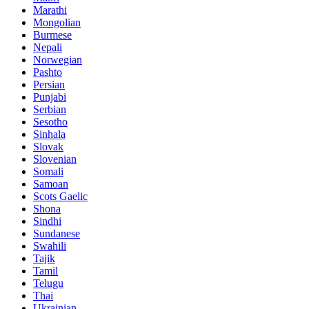
Marathi
Mongolian
Burmese
Nepali
Norwegian
Pashto
Persian
Punjabi
Serbian
Sesotho
Sinhala
Slovak
Slovenian
Somali
Samoan
Scots Gaelic
Shona
Sindhi
Sundanese
Swahili
Tajik
Tamil
Telugu
Thai
Ukrainian