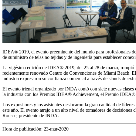
IDEA® 2019, el evento preeminente del mundo para profesionales de te
de suministro de telas no tejidas y de ingeniería para establecer co
La vigésima edición de IDEA® 2019, del 25 al 28 de marzo, rompió un
recientemente renovado Centro de Convenciones de Miami Beach. El n
industria expresaron su confianza comercial a través de stands de exh
El evento trienal organizado por INDA contó con siete nuevas clases 
la industria con los Premios IDEA® Achievement, el Premio IDEA® 
Los expositores y los asistentes destacaron la gran cantidad de lídere
este año. El evento atrajo a un alto nivel de tomadores de decisiones c
Rousse, presidente de INDA.
Hora de publicación: 23-mar-2020