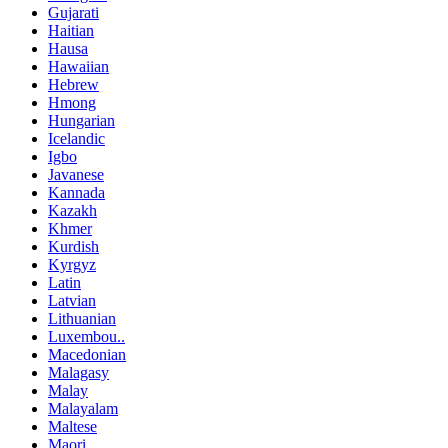
Gujarati
Haitian
Hausa
Hawaiian
Hebrew
Hmong
Hungarian
Icelandic
Igbo
Javanese
Kannada
Kazakh
Khmer
Kurdish
Kyrgyz
Latin
Latvian
Lithuanian
Luxembou..
Macedonian
Malagasy
Malay
Malayalam
Maltese
Maori