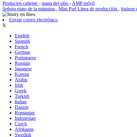
Productos caliente
-
mapa del sitio
-
AMP móvil
Señora plato de la máquina
,
Mini Pad Línea de producción
,
higiene 
Enviar correo electrónico
X
English
Spanish
French
German
Portuguese
Russian
Japanese
Korean
Arabic
Irish
Greek
Turkish
Italian
Danish
Romanian
Indonesian
Czech
Afrikaans
Swedish