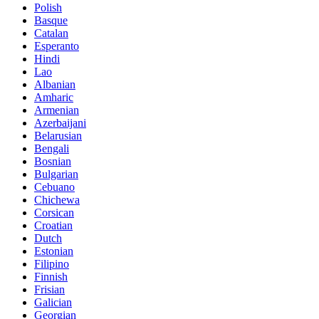
Polish
Basque
Catalan
Esperanto
Hindi
Lao
Albanian
Amharic
Armenian
Azerbaijani
Belarusian
Bengali
Bosnian
Bulgarian
Cebuano
Chichewa
Corsican
Croatian
Dutch
Estonian
Filipino
Finnish
Frisian
Galician
Georgian