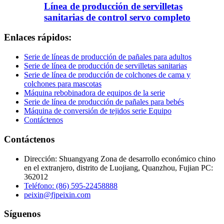
Línea de producción de servilletas
sanitarias de control servo completo
Enlaces rápidos:
Serie de líneas de producción de pañales para adultos
Serie de línea de producción de servilletas sanitarias
Serie de línea de producción de colchones de cama y
colchones para mascotas
Máquina rebobinadora de equipos de la serie
Serie de línea de producción de pañales para bebés
Máquina de conversión de tejidos serie Equipo
Contáctenos
Contáctenos
Dirección: Shuangyang Zona de desarrollo económico chino
en el extranjero, distrito de Luojiang, Quanzhou, Fujian PC:
362012
Teléfono: (86) 595-22458888
peixin@fjpeixin.com
Síguenos