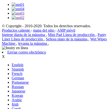
© Copyright - 2010-2020: Todos los derechos reservados.
Productos caliente
-
mapa del sitio
-
AMP móvil
higiene diaria de la máquina
,
Mini Pad Línea de producción
,
Panty
Liner Línea de producción
,
Señora plato de la máquina
,
Wet Wipes
Machine
,
levanta la máquina
,
Enviar correo electrónico
X
English
Spanish
French
German
Portuguese
Russian
Japanese
Korean
Arabic
Irish
Greek