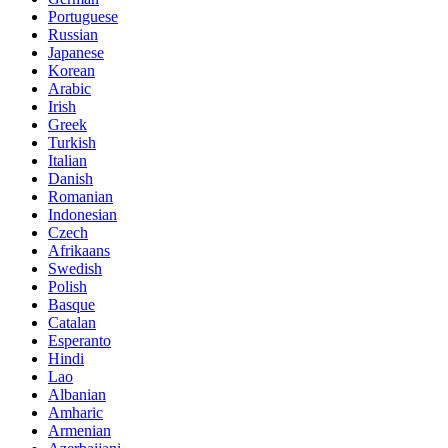
Portuguese
Russian
Japanese
Korean
Arabic
Irish
Greek
Turkish
Italian
Danish
Romanian
Indonesian
Czech
Afrikaans
Swedish
Polish
Basque
Catalan
Esperanto
Hindi
Lao
Albanian
Amharic
Armenian