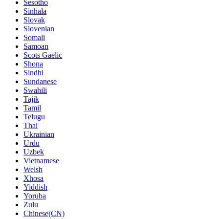
Sesotho
Sinhala
Slovak
Slovenian
Somali
Samoan
Scots Gaelic
Shona
Sindhi
Sundanese
Swahili
Tajik
Tamil
Telugu
Thai
Ukrainian
Urdu
Uzbek
Vietnamese
Welsh
Xhosa
Yiddish
Yoruba
Zulu
Chinese(CN)