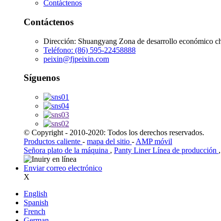
Contáctenos
Contáctenos
Dirección: Shuangyang Zona de desarrollo económico chi
Teléfono: (86) 595-22458888
peixin@fjpeixin.com
Síguenos
© Copyright - 2010-2020: Todos los derechos reservados.
Productos caliente
-
mapa del sitio
-
AMP móvil
Señora plato de la máquina
,
Panty Liner Línea de producción
Enviar correo electrónico
X
English
Spanish
French
German