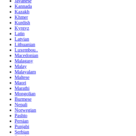
Javanese
Kannada
Kazakh
Khmer
Kurdish
Kyrgyz
Latin
Latvian
Lithuanian
Luxembou..
Macedonian
Malagasy
Malay
Malayalam
Maltese
Maori
Marathi
Mongolian
Burmese
Nepali
Norwegian
Pashto
Persian
Punjabi
Serbian